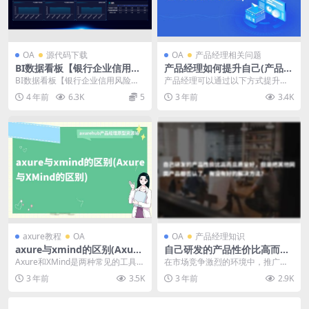
OA
源代码下载
OA
产品经理相关问题
BI数据看板【银行企业信用风
产品经理如何提升自己(产品经
险实时监测】前端HTML源文
理的自我提升之道)
BI数据看板【银行企业信用风险实
产品经理可以通过以下方式提升自
件下载
时监测】前端HTML源文件下载，
己： 1. 增强逻辑思维和结构化思维
4 年前
6.3K
5
3 年前
3.4K
仅前端源代码，无...
训练自己的逻...
axure教程
OA
OA
产品经理知识
axure与xmind的区别(Axure
自己研发的产品性价比高而且
与XMind的区别)
质量好，但是把其他同类产品
Axure和XMind是两种常见的工具，
在市场竞争激烈的环境中，推广自
都否认了，有没有好的解决方
但它们的用途和功能有很大的区
己的产品需要一种客观而有效的方
3 年前
3.5K
3 年前
2.9K
法？
别。Axur...
法。虽然我们的产品具...