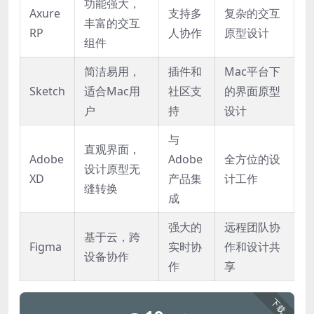
功能强大，
Axure
支持多
复杂的交互
丰富的交互
RP
人协作
原型设计
组件
简洁易用，
插件和
Mac平台下
Sketch
适合Mac用
社区支
的界面原型
户
持
设计
与
直观界面，
Adobe
Adobe
全方位的设
设计原型无
XD
产品集
计工作
缝转换
成
强大的
远程团队协
基于云，跨
Figma
实时协
作和设计共
设备协作
作
享
下载