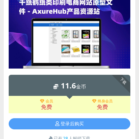
下载
11.6
金币
会员
终身会员
免费
免费
登录后购买
已有
28
人解锁下载