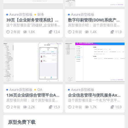
Axure原型模板
财务
Axure原型模板
39页【企业财务管理系统】W
数字印刷管理(DDM)系统产品
eb端Axure原型模板案例下载
原型模板案例Axure RP源文
这个原型项目是“2b捷财_企业财务
原型项目介绍： 这个原型项目是一
件下载
管理系统web端”，它是一个面向企
个数字文档管理（DDM）系统，旨
2 年前
1.8K
12.4
2 年前
1.4K
11.9
业财务管理的...
在优化文档处理流...
Axure原型模板
OA
Axure原型模板
136页企业级综合管理平台Ax
企业信息管理与便民服务Axur
ure原型模板
e原型模板
原型项目介绍： 这个原型项目是一
这个原型项目是一个名为“中意平台
个企业级的综合管理平台，旨在提
端”的便民信息平台，旨在为企业和
2 年前
2.2K
15.9
2 年前
1.7K
10.9
升企业的内部管理效...
个人提供一个便捷...
原型免费下载