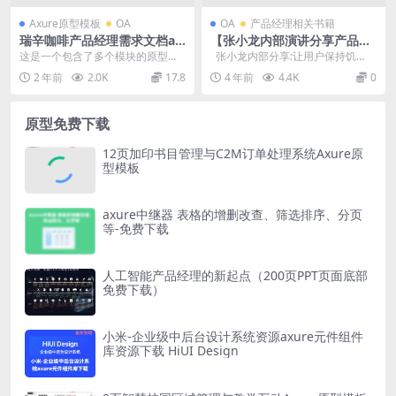
Axure原型模板
OA
OA
产品经理相关书籍
瑞辛咖啡产品经理需求文档ax
【张小龙内部演讲分享产品方
ure原型模板下载
法论】完整版
这是一个包含了多个模块的原型文
张小龙内部分享:让用户保持饥
件，共有20个目录。目录内容包括
饿，保持愚蠢pdf (张小龙演讲全
2 年前
2.0K
17.8
4 年前
4.4K
0
产品介绍、产品简介...
文)...
原型免费下载
12页加印书目管理与C2M订单处理系统Axure原
型模板
axure中继器 表格的增删改查、筛选排序、分页
等-免费下载
人工智能产品经理的新起点（200页PPT页面底部
免费下载）
小米-企业级中后台设计系统资源axure元件组件
库资源下载 HiUI Design