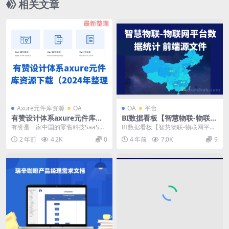
相关文章
Axure元件库资源
OA
OA
平台
有赞设计体系axure元件库资
BI数据看板【智慧物联-物联网
源下载（2024年整理
平台数据统计、新能源车联网
有赞是一家中国的零售科技SaaS
BI数据看板【智慧物联-物联网平台
综合大数据平台】前端HTML
（Software as a Service，软...
数据统计、新能源车联网综合大数
2 年前
4.2K
0
4 年前
7.0K
9
源文件下载
据平台】前端HT...