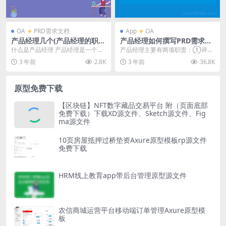
OA
PRD需求文档
App
OA
产品经理几个(产品经理的职责
产品经理如何撰写PRD需求文
与技能)
档（规范入门篇）
什么是产品经理 产品经理是一个负
产品经理主要有两项职责：①评估
责产品开发和管理的职位，需要与
产品机会 ② 定义要开发的产品；
3 年前
2.8K
3 年前
36.8K
研发、设计、市场等...
前者我们在上篇的...
原型免费下载
【区块链】NFT数字藏品交易平台 附（页面底部
免费下载）下载XD源文件、Sketch源文件、Fig
ma源文件
10页房屋抵押过桥垫资Axure原型模板rp源文件
免费下载
HRM线上教育app带后台管理原型源文件
农信商城运营平台移动端订单管理Axure原型模
板