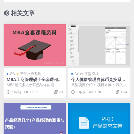
件下载
相关文章
OA
产品文档整理
Axure原型模板
MBA工商管理硕士全套课程资
个人健康管理自律币兑换系统
料 (文件大小413M)
Axure原型模板
MBA是很多人士耳熟能详的词，听
原型项目介绍： 项目名称： 我的订
着很高大上，实际也很牛。 MBA全
单管理应用 原型介绍： 这是一个订
5 年前
17.3K
99
1 年前
1.7K
19.4
称工商管理硕士...
单管理应用的...