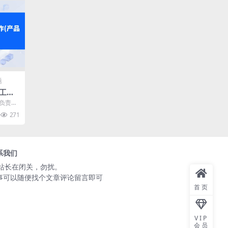
题
工作
)
是负责制
他们需
271
.
系我们
️站长在闭关，勿扰。
事可以随便找个文章评论留言即可
首页
VIP
会员