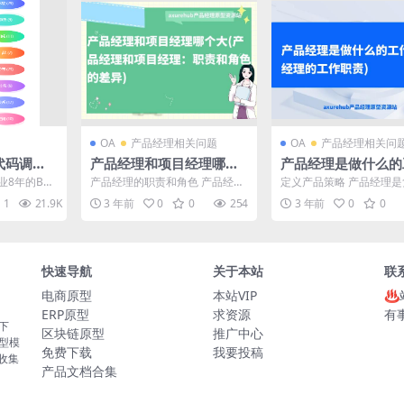
OA
产品经理相关问题
OA
产品经理相关问
S代码调用E
产品经理和项目经理哪个
产品经理是做什么的
V图表｜ax
大(产品经理和项目经理：
(产品经理的工作职责
业8年的B端
产品经理的职责和角色 产品经理
定义产品策略 产品经理
程
职责和角色的差异)
府行业、能
是负责产品全生命周期的专业人
定产品策略的关键角色。
1
21.9K
3 年前
0
0
254
3 年前
0
0
.
士，其职责包括市场调研...
要了解市场需求和竞争环..
快速导航
关于本站
联
电商原型
本站VIP
♨
ERP原型
求资源
有
板下
区块链原型
推广中心
原型模
免费下载
我要投稿
的收集
产品文档合集