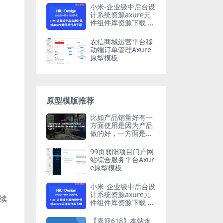
小米-企业级中后台设
计系统资源axure元
件组件库资源下载 Hi
UI Design
农信商城运营平台移
动端订单管理Axure
原型模板
原型模版推荐
比如产品销量好有一
方面使用是因为产品
做的好，一方面是因
为营销做的好，或者
销售能力强，怎么辨
99页襄阳项目门户网
别产品好坏？
站综合服务平台Axur
e原型模板
小米-企业级中后台设
计系统资源axure元
续
件组件库资源下载 Hi
UI Design
【喜迎618】本站永