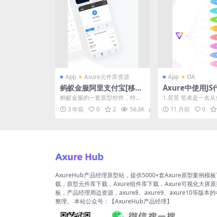
App
Axure元件库资源
App
OA
蚂蚁金服阿里支付宝[移动
Axure中使用J
端]Axure 组件库下载
Charts、Ant
蚂蚁金服的一套原型控件，特别
1.背景 笔者是一名从
urehub设计教
好用，好用到不用怎么用脑就可
产品经理，先后在政
3 年前
0
2
56.3K
0
11 月前
0
以做出原型，按照自己的业...
源行业、交通行业任..
AxureHub产品经理原型站，提供5000+套Axure原型案例模
载，原型元件库下载，Axure组件库下载，Axure可视化大屏
板，产品经理周边资源，axure8、axure9、axure10等版本
整理。 本站公众号：【AxureHub产品经理】