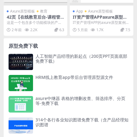
Axure原型模板
教育
App
Axure原型模板
42页【在线教育后台-课程管
IT资产管理APPaxure原型案
理】产品原型axure rp源文件
例模板源文件下载
这是一个包含多个功能模块的产品
IT资产管理APP的axure原型案例模
下载_Axurehub原型资源网
原型案例模板站，共有42个目录数
板站，共包含18个目录。其中包
2 年前
2.2K
6.3
5 月前
1.7K
7.5
量，主要包括用户管...
括：登录、...
原型免费下载
人工智能产品经理的新起点（200页PPT页面底部
免费下载）
HRM线上教育app带后台管理原型源文件
axure中继器 表格的增删改查、筛选排序、分页
等-免费下载
314个各行各业知识图谱免费下载（含产品经理知
识图谱