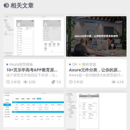
相关文章
Axure原型模板
OA
教程资源
10+页乐学高考APP教育原型
Axure元件分类，让你的原型
模板案例axure文件产品原型
更具条理性
这个原型文件包括以下目录：注
Axure是一款功能强大的原型设计
下载
册、首页、乐学商城、搜索、消息
工具，它提供了众多的组件和功
2 年前
2.0K
7.6
3 年前
4.1K
(系统消息)、咖啡厅消...
能，使用户可以快速...