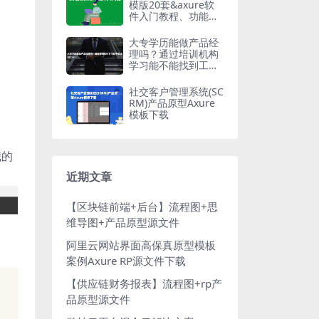
模版20套&axure软
件入门教程、功能制
作教程、案例制作教
程视频
大专学历能做产品经
理吗？通过培训机构
学习能不能找到工
作？
社交客户管理系统(SC
RM)产品原型Axure
模板下载
我的
近期文章
【区块链前端+后台】流程图+思
维导图+产品原型源文件
阿里云网站界面高保真原型模板
案例Axure RP源文件下载
【供应链财务报表】流程图+rp产
品原型源文件