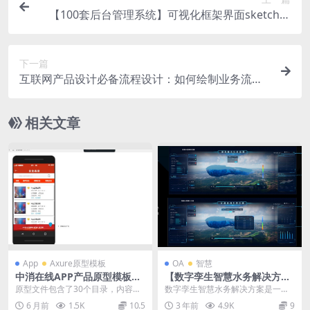
【100套后台管理系统】可视化框架界面sketch素
材模板UI设计PSD合集最新源文件
下一篇
互联网产品设计必备流程设计：如何绘制业务流程
图？
相关文章
App
Axure原型模板
OA
智慧
中消在线APP产品原型模板案
【数字孪生智慧水务解决方
例axure rp源文件下载
案】方案PPT下载
原型文件包含了30个目录，内容涵
数字孪生智慧水务解决方案是一种
盖了咨询、消防百科、监督举报、
基于数字孪生技术和物联网技术的
6 月前
1.5K
10.5
3 年前
4.9K
9
前沿技术、中消救援...
水务管理系统。该方案...