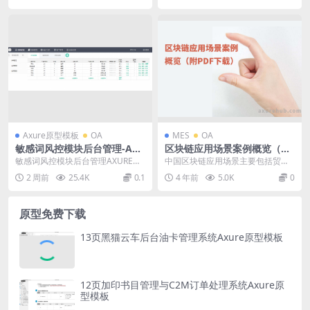
Axure原型模板
OA
MES
OA
敏感词风控模块后台管理-AX
区块链应用场景案例概览（附
URE rp原型文件免费下载
PDF下载）
敏感词风控模块后台管理AXURE原
中国区块链应用场景主要包括贸
型文件 敏感词系统是搜索和内容类
易、物流、文娱、社会公共服务、
2 周前
25.4K
0.1
4 年前
5.0K
0
产品的基础风控...
金融、政务、知识产权、...
原型免费下载
13页黑猫云车后台油卡管理系统Axure原型模板
12页加印书目管理与C2M订单处理系统Axure原
型模板