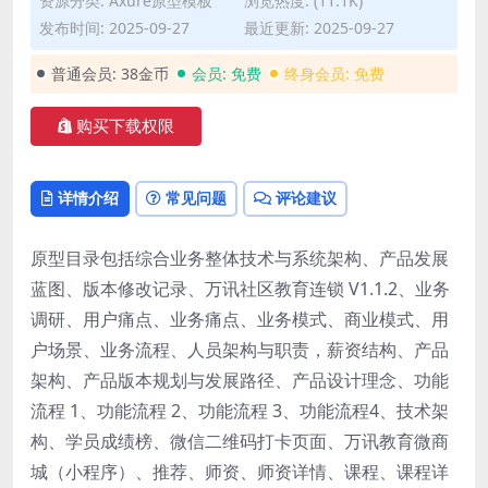
资源分类:
Axure原型模板
浏览热度: (11.1K)
发布时间: 2025-09-27
最近更新: 2025-09-27
普通会员:
38金币
会员:
免费
终身会员:
免费
购买下载权限
详情介绍
常见问题
评论建议
原型目录包括综合业务整体技术与系统架构、产品发展
蓝图、版本修改记录、万讯社区教育连锁 V1.1.2、业务
调研、用户痛点、业务痛点、业务模式、商业模式、用
户场景、业务流程、人员架构与职责，薪资结构、产品
架构、产品版本规划与发展路径、产品设计理念、功能
流程 1、功能流程 2、功能流程 3、功能流程4、技术架
构、学员成绩榜、微信二维码打卡页面、万讯教育微商
城（小程序）、推荐、师资、师资详情、课程、课程详