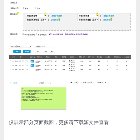
仅展示部分页面截图，更多请下载源文件查看