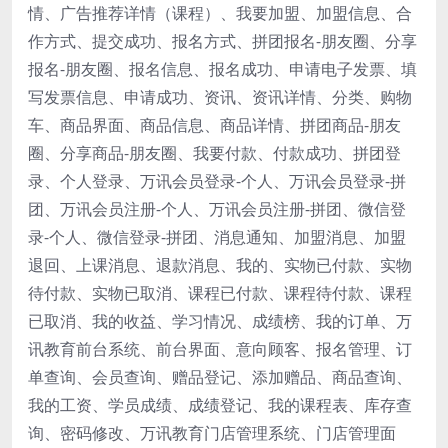
情、广告推荐详情（课程）、我要加盟、加盟信息、合
作方式、提交成功、报名方式、拼团报名-朋友圈、分享
报名-朋友圈、报名信息、报名成功、申请电子发票、填
写发票信息、申请成功、资讯、资讯详情、分类、购物
车、商品界面、商品信息、商品详情、拼团商品-朋友
圈、分享商品-朋友圈、我要付款、付款成功、拼团登
录、个人登录、万讯会员登录-个人、万讯会员登录-拼
团、万讯会员注册-个人、万讯会员注册-拼团、微信登
录-个人、微信登录-拼团、消息通知、加盟消息、加盟
退回、上课消息、退款消息、我的、实物已付款、实物
待付款、实物已取消、课程已付款、课程待付款、课程
已取消、我的收益、学习情况、成绩榜、我的订单、万
讯教育前台系统、前台界面、意向顾客、报名管理、订
单查询、会员查询、赠品登记、添加赠品、商品查询、
我的工资、学员成绩、成绩登记、我的课程表、库存查
询、密码修改、万讯教育门店管理系统、门店管理面