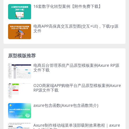
16套数字化转型案例【附件免费下载】
电商APP高保真交互原型图(交互+UI)，下载rp源
文件
原型模版推荐
电商后台管理系统产品原型模板案例Axure RP源
文件下载
O2O商家端APP购物平台产品原型模板案例Axure
RP源文件下载
axure包含函数(Axure包含函数简介)
Axure制作移动端菜单顶部吸附效果教程｜axure