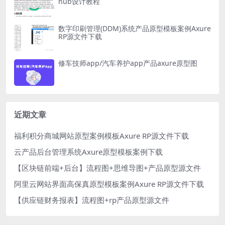
hub设计教程
数字印刷管理(DDM)系统产品原型模板案例Axure
RP源文件下载
修车技师app/汽车养护app产品axure原型图
近期文章
福利积分商城网站原型案例模板Axure RP源文件下载
云产品后台管理系统Axure原型模板案例下载
【区块链前端+后台】流程图+思维导图+产品原型源文件
阿里云网站界面高保真原型模板案例Axure RP源文件下载
【供应链财务报表】流程图+rp产品原型源文件