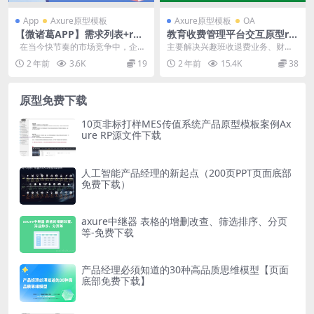
App
Axure原型模板
Axure原型模板
OA
【微诸葛APP】需求列表+rp
教育收费管理平台交互原型rp
产品原型源文件
源文件（标准后台原型设计PR
在当今快节奏的市场竞争中，企业
主要解决兴趣班收退费业务、财务
D文档）
需要更加高效地满足客户需求，不
结算业务。主体功能包含以下模
2 年前
3.6K
19
2 年前
15.4K
38
断推出...
块： 员工PC端：教务...
原型免费下载
10页非标打样MES传值系统产品原型模板案例Ax
ure RP源文件下载
人工智能产品经理的新起点（200页PPT页面底部
免费下载）
axure中继器 表格的增删改查、筛选排序、分页
等-免费下载
产品经理必须知道的30种高品质思维模型【页面
底部免费下载】