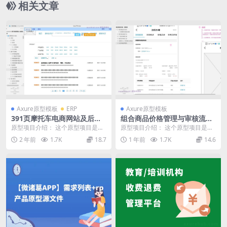
相关文章
Axure原型模板
ERP
Axure原型模板
391页摩托车电商网站及后台
组合商品价格管理与审核流程
管理系统Axure原型模板（涉
Axure原型模板
原型项目介绍： 这个原型项目是一
原型项目介绍： 这个原型项目是一
及供应商、采购商、经销商、
个摩托车电商网站，包括完整的前
个“流程中心-已发事项-详情页”的管
2 年前
1.7K
18.7
1 年前
1.7K
14.6
商城平台等多用户角色）
台和后台系统，旨在...
理界面，旨在...