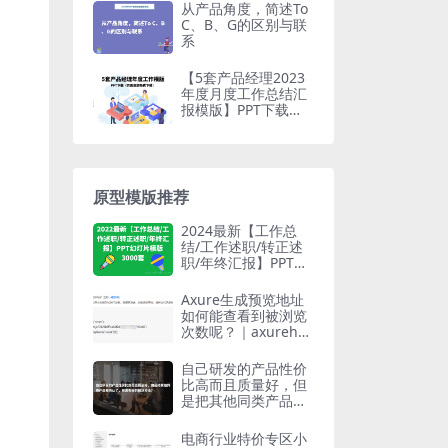
从产品角度，简述To
C、B、G的区别与联
系
【5套产品经理2023
年度月度工作总结汇
报模版】PPT下载
（页面底部免费下
载）
原型模版推荐
2024最新【工作总
结/工作述职/转正述
职/年终汇报】PPT幻
灯片模版3000套
Axure生成预览地址
如何能查看到被浏览
次数呢？｜axurehu
b设计教程
自己研发的产品性价
比高而且质量好，但
是把其他同类产品都
否认了，有没有好的
解决方法？
电商行业特价专区小