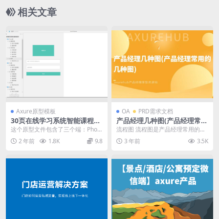
相关文章
Axure原型模板
OA
PRD需求文档
30页在线学习系统智能课程系
产品经理几种图(产品经理常用
统产品原型axure rp源文件下
的几种图)
这个原型文件包含了三个端：Phon
流程图 流程图是产品经理常用的图
载_Axurehub原型资源网
e端、Pad端和Web端。每个端下面
之一。它用来展示产品或业务流程
2 年前
1.8K
9.8
3 年前
3.5K
都包含了相...
中的各个步骤和关系...