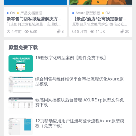
OA
产品文档整理
Axure原型模板
OA
新零售门店私域运营解决方案
【景点/酒店/公寓预定微信
（附PDF下载）
端】产品原型axure产品经理
门店如何运营私域流量，实现线上
原型目录包含账号绑定 微信公众号
线下一体化 仅展示部分截图，更多
微信授权 登录 注册新用户 服务协
4 年前
6.3K
3
8 月前
11.5K
20
下载后可见 &nb...
议 忘记密码...
原型免费下载
16套数字化转型案例【附件免费下载】
综合销售与维修维保平台审批流程优化Axure原
型模板
敏感词风控模块后台管理-AXURE rp原型文件免
费下载
12页移动应用用户注册与登录流程Axure原型模
板（免费下载）