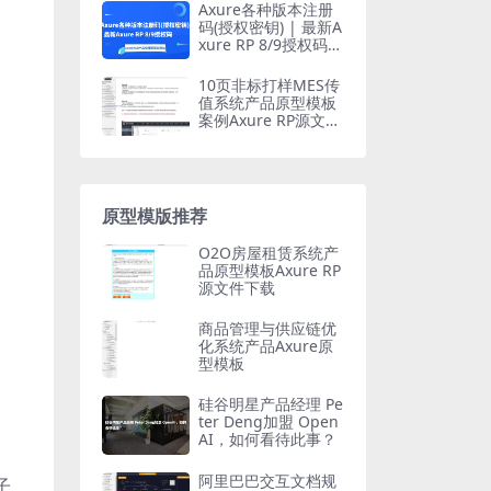
载）
Axure各种版本注册
码(授权密钥) | 最新A
xure RP 8/9授权码
【全网最全合集2023
年11月更新】
10页非标打样MES传
值系统产品原型模板
案例Axure RP源文件
下载
原型模版推荐
O2O房屋租赁系统产
品原型模板Axure RP
源文件下载
商品管理与供应链优
化系统产品Axure原
型模板
硅谷明星产品经理 Pe
ter Deng加盟 Open
AI，如何看待此事？
阿里巴巴交互文档规
子