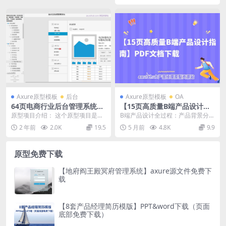
Axure原型模板
后台
Axure原型模板
OA
64页电商行业后台管理系统产
【15页高质量B端产品设计指
品Axure原型模板案例下载
南】PDF文档下载
原型项目介绍： 这个原型项目是一
B端产品设计全过程：产品背景分
个综合性的电商管理后台系统，旨
析、需求梳理、需求分析、系统建
2 年前
2.0K
19.5
5 月前
4.8K
9.9
在为企业提供全面的...
设 第⼀阶段：产品背...
原型免费下载
【地府阎王殿冥府管理系统】axure源文件免费下
载
【8套产品经理简历模版】PPT&word下载（页面
底部免费下载）