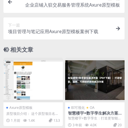
企业店铺入驻交易服务管理系统Axure原型模板
下一篇
项目管理与笔记应用Axure原型模板案例下载
相关文章
Axure原型模板
BI可视化
OA
智慧楼宇+数字孪生解决方案
原型项目介绍： 这个原型项目名为
（PDF下载）：打造智能、高
“小依休2.0”，是一个面向家庭和亲
智慧楼宇+数字孪生：打造更智能、
1 月前
1.4K
13.3
效、可持续的建筑解决方案
友的社交及健...
更高效的建筑解决方案 随着人们对
3 年前
4.0K
20
于生活质量和工作...