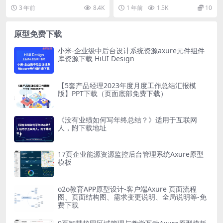
载
常会遇到需要取消动态面板的情
形化编程软件，版本号为v1.1，旨
3 年前
8.4K
1 年前
1.5K
10
况。动态面板是Ax...
在通过图形化界...
原型免费下载
小米-企业级中后台设计系统资源axure元件组件
库资源下载 HiUI Design
【5套产品经理2023年度月度工作总结汇报模
版】PPT下载（页面底部免费下载）
《没有业绩如何写年终总结？》适用于互联网
人，附下载地址
17页企业能源资源监控后台管理系统Axure原型
模板
o2o教育APP原型设计-客户端Axure 页面流程
图、页面结构图、需求变更说明、全局说明等-免
费下载