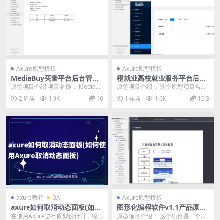
Axure原型模板
Axure原型模板
MediaBuy买量平台后台管理
橙就业高校就业服务平台后台
系统Axure原型模板
管理系统Axure原型模板
原型项目介绍 项目名称： MediaBu
原型项目介绍： 这个原型项目名为
y买量平台后台 原型文档包含内
“橙就业”，是一个旨在帮助高校学生
2 周前
1.9K
16
1 年前
1.6K
19.3
容： 14...
就业和企业招聘...
axure教程
OA
Axure原型模板
axure如何取消动态面板(如何
图形化编程软件v1.1产品原型
使用Axure取消动态面板)
模板案例Axure RP源文件下
在使用Axure进行原型设计时，经
原型项目介绍： 这个项目是一个图