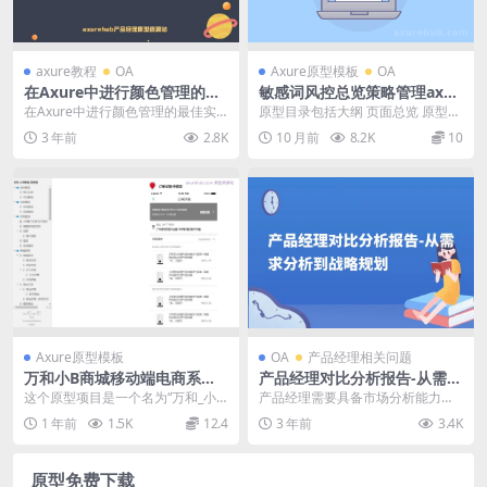
axure教程
OA
Axure原型模板
OA
在Axure中进行颜色管理的最
敏感词风控总览策略管理axur
佳实践是什么？
e原型
在Axure中进行颜色管理的最佳实
原型目录包括大纲 页面总览 原型图
践包括以下几个方面： 第一，使用
导航栏 数据统计 内容处理 用户命
3 年前
2.8K
10 月前
8.2K
10
全局样式。Ax...
中 文字命...
Axure原型模板
OA
产品经理相关问题
万和小B商城移动端电商系统
产品经理对比分析报告-从需求
产品原型模板案例Axure RP
分析到战略规划
这个原型项目是一个名为“万和_小B
产品经理需要具备市场分析能力，
源文件下载
商城_移动端”的电子商务平台，主
这包括对竞争对手的分析、市场趋
1 年前
1.5K
12.4
3 年前
3.4K
要服务于小B客...
势的把握以及用户行为...
原型免费下载