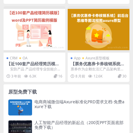
CRM
OA
App
Axure原型模板
【近100套产品经理简历模
【票务优惠券卡券核销系统】
版】word及PPT简历案例模版
前后台思维导图流程图axure
安防产品 产品经理专业技能介绍
票券作为企鹅生活汇产品架构里面
原型
产品经理自我介绍jp...
的底层功能，原有的系统里面已经
3 年前
6.3K
16
8 月前
12.6K
30
有了票券的创建、编辑...
原型免费下载
电商商城微信端Axure标准化PRD需求文档-免费a
xure下载
人工智能产品经理的新起点（200页PPT页面底部
免费下载）