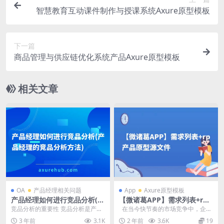
智慧教育互动课件制作与授课系统Axure原型模板
下一篇
商品管理与供应链优化系统产品Axure原型模板
相关文章
OA
产品经理相关问题
App
Axure原型模板
产品经理如何进行竞品分析(产
【微诸葛APP】需求列表+rp
品经理的竞品分析方法)
产品原型源文件
竞品分析的重要性 竞品分析是产品
在当今快节奏的市场竞争中，企业
经理在产品设计和市场推广过程中
需要更加高效地满足客户需求，不
3 年前
3.1K
2 年前
3.6K
19
的重要环节。通过对...
断推出...