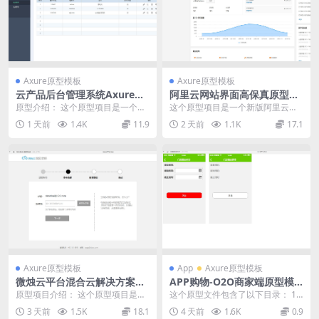
Axure原型模板
Axure原型模板
云产品后台管理系统Axure原
阿里云网站界面高保真原型模
型模板案例下载
板案例Axure RP源文件下载
原型介绍： 这个原型项目是一个云
这个原型项目是一个新版阿里云网
产品后台管理系统，旨在提供一个
站界面的高保真原型模板，旨在为
1 天前
1.4K
11.9
2 天前
1.1K
17.1
全面的监控和分析平...
产品经理和设计师提供...
Axure原型模板
App
Axure原型模板
微烛云平台混合云解决方案Ax
APP购物-O2O商家端原型模
ure原型模板
板案例axure rp源文件下载
原型项目介绍： 这个原型项目是微
这个原型文件包含了以下目录： 1.
烛云平台v4.0，一个综合性的云计
产品简介 2. 产品介绍 3. 页面结构
3 天前
1.5K
18.1
4 天前
1.6K
0.9
算服务平台，旨...
4...