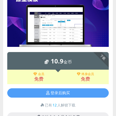
下载
10.9
金币
会员
终身会员
免费
免费
登录后购买
已有
12
人解锁下载