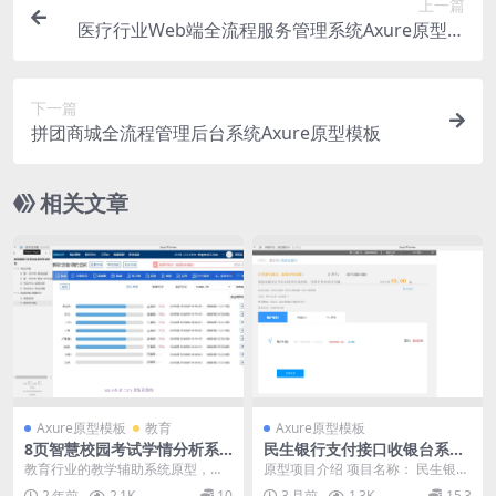
上一篇
医疗行业Web端全流程服务管理系统Axure原型模
板
下一篇
拼团商城全流程管理后台系统Axure原型模板
相关文章
Axure原型模板
教育
Axure原型模板
8页智慧校园考试学情分析系
民生银行支付接口收银台系统
统Axure原型模板
Axure原型模板
教育行业的教学辅助系统原型，旨
原型项目介绍 项目名称： 民生银行
在帮助教师和教育机构通过分析学
支付接口设计方案 原型介绍： 这是
2 年前
2.1K
10
3 月前
1.3K
15.3