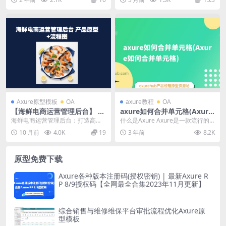
生的错题数据来优化教...
一个支付接口...
Axure原型模板
OA
axure教程
OA
【海鲜电商运营管理后台】 ax
axure如何合并单元格(Axure
ure rp产品原型源文件下载
如何合并单元格)
海鲜电商运营管理后台：打造高效
什么是Axure Axure是一款流行的
+流程图
便捷的海鲜电商平台 1、海鲜电商
交互式原型设计工具，广泛应用于
10 月前
4.0K
19
3 年前
8.2K
运营管理后台的功能...
用户体验设...
原型免费下载
Axure各种版本注册码(授权密钥) | 最新Axure R
P 8/9授权码【全网最全合集2023年11月更新】
综合销售与维修维保平台审批流程优化Axure原
型模板