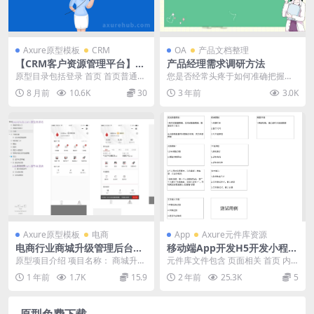
Axure原型模板
CRM
OA
产品文档整理
【CRM客户资源管理平台】后
产品经理需求调研方法
台系统axure原型
原型目录包括登录 首页 首页普通管
您是否经常头疼于如何准确把握用
理员 信息管理 创建信息 编辑信息
户需求？ 让我们一起探索高效的需
8 月前
10.6K
30
3 年前
3.0K
信息详细 ...
求调研技巧，打造用...
Axure原型模板
电商
App
Axure元件库资源
电商行业商城升级管理后台Ax
移动端App开发H5开发小程序
ure原型模板
原型基础样式库组件库
原型项目介绍 项目名称： 商城升级
元件库文件包含 页面相关 首页 内
系统 原型文档包含内容： 升级页
页 排行榜页 弹窗 活动规则 排行榜
1 年前
1.7K
15.9
2 年前
25.3K
5
面：包含商城升...
有奖品 ...