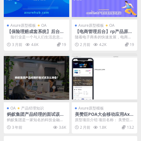
Axure原型模板
OA
Axure原型模板
OA
【保险理赔成套系统】后台，
【电商管理后台】rp产品原型
司机端，用户端 axure源文件
源文件
险行业是一个与人们生活息息相
随着电子商务的快速发展，电商管
关的行业，而在保险的核心...
理后台作为企业管理层的重要工
3 月前
4.6K
19
2 月前
4.2K
19
具，扮演着越来越重要的...
OA
产品经理知识
Axure原型模板
蚂蚁集团产品经理的面试该怎
美赞臣POA大会移动应用Axu
么准备？
re原型模板
蚂蚁集团是一家知名的科技金融公
原型项目介绍 项目名称： 美赞臣P
司，在市场上有着强大的影响力。
OA大会APP原型 原型介绍： 这是
3 年前
3.6K
2 月前
1.8K
13.2
作为蚂蚁集团产品经理...
一个为美赞...