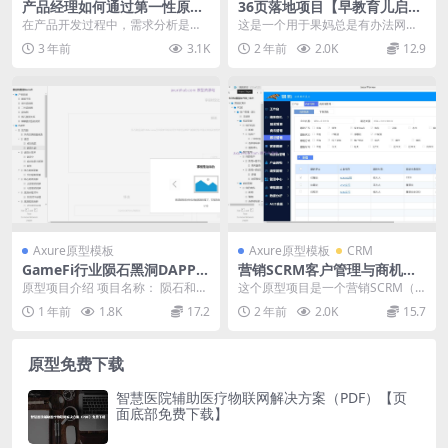
产品经理如何通过第一性原理
36页落地项目【早教育儿启蒙
进行需求分析？
官网】产品原型axure rp源文
在产品开发过程中，需求分析是一
这是一个用于果妈总是有办法网站
件下载_Axurehub原型资源网
个至关重要的环节。产品经理需要
的axure原型文件，共包含36个页
3 年前
3.1K
2 年前
2.0K
12.9
准确地理解用户需求，...
面目录。 目录...
Axure原型模板
Axure原型模板
CRM
GameFi行业陨石黑洞DAPP产
营销SCRM客户管理与商机跟
品原型模板案例Axure RP源
踪系统Axure原型模板
原型项目介绍 项目名称： 陨石和黑
这个原型项目是一个营销SCRM（S
文件下载
洞Gamefi 原型文档包含内容： 数
ocial Customer Relation...
1 年前
1.8K
17.2
2 年前
2.0K
15.7
据字典 ...
原型免费下载
智慧医院辅助医疗物联网解决方案（PDF）【页
面底部免费下载】