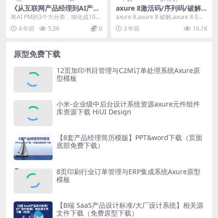
《从互联网产品经理到AI产品
axure 8激活码/序列码/破解
经理》PPT下载及讲解（58
码 lisence
将AI PM的3个大分类，细化成10个
axure 8,axure 8 破解,axure 8 0授
P）
小分类。方便大家对比分析，哪些
权人和授权码,axur...
4 年前
5.3K
0
3 年前
16.1K
可能是适合自...
原型免费下载
12页加印书目管理与C2M订单处理系统Axure原
型模板
小米-企业级中后台设计系统资源axure元件组件
库资源下载 HiUI Design
【8套产品经理简历模版】PPT&word下载（页面
底部免费下载）
8页印刷行业订单管理与ERP集成系统Axure原型
模板
【B端 SaaS产品设计标准/大厂设计系统】相关源
文件下载（免费原型下载）