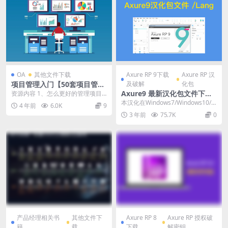
OA
其他文件下载
Axure RP 9下载
Axure RP 汉
项目管理入门【50套项目管理
及破解
化包
思维导图】合集一键下载
Axure9 最新汉化包文件下载
资源内容 1、怎么更好的管理项目
进度？ 2、如何做好项目复盘 3、权
（亲测可用有效）
本汉化在Windows7/Windows10/M
4 年前
6.0K
9
利游戏，没实...
AC10.14 以及MI M2...
3 年前
75.7K
0
产品经理相关书
其他文件下
Axure RP 8
Axure RP 授权破
籍
载
下载
解密钥