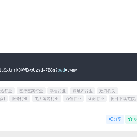
Sxlnrk0XWEwbUzsd-7B8g?
pwd
制造行业
医疗医药行业
季售行业
房地产行业
政府机关
预测
服务行业
电力能源行业
通信行业
金融行业
附件下载链接
分享