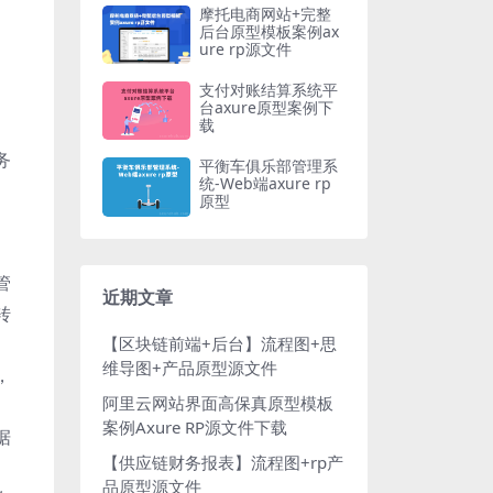
摩托电商网站+完整
后台原型模板案例ax
ure rp源文件
支付对账结算系统平
台axure原型案例下
载
务
平衡车俱乐部管理系
统-Web端axure rp
原型
、
管
近期文章
转
【区块链前端+后台】流程图+思
维导图+产品原型源文件
，
阿里云网站界面高保真原型模板
案例Axure RP源文件下载
据
【供应链财务报表】流程图+rp产
品原型源文件