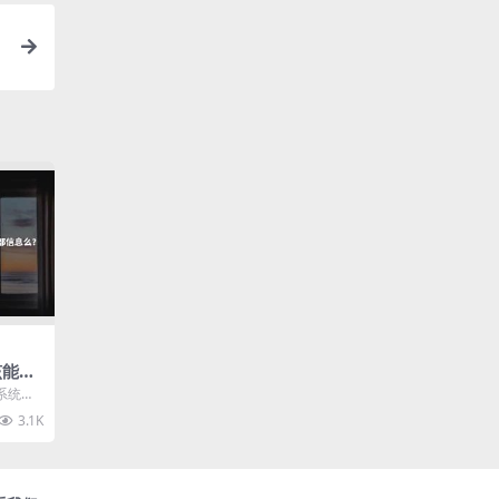
该能查
？
系统是
为管理
3.1K
..