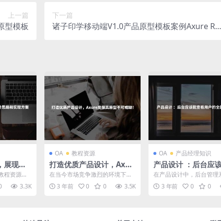
上一篇
下一篇
e原型模板
诸子印学移动端V1.0产品原型模板案例Axure RP
源文件下载
OA
教程资源
OA
产品经理知识
示，展现你
打造优质产品设计，Axur
产品设计 ：后台应
现方案
e高保真原型不可或缺！
看用户的全部信息么
教程资源？
在当今市场竞争激烈的环境下，
在产品设计中，后台管理
的过程，而
打造优质的产品设计对于企业的
一个重要的组成部分，它
0
3.3K
3 年前
0
0
3.5K
3 年前
0
0
...
成功至关重要。其中，Ax...
员提供了管理和监控用户活.