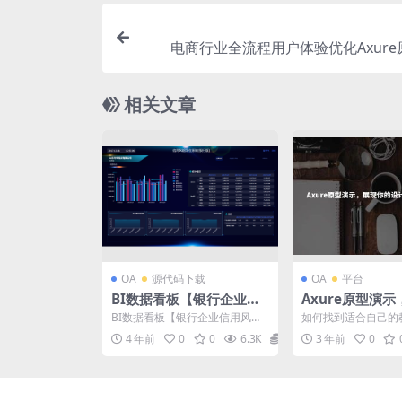
电商行业全流程用户体验优化Axur
相关文章
OA
源代码下载
OA
平台
BI数据看板【银行企业信
Axure原型演
用风险实时监测】前端HT
的设计思路和实
BI数据看板【银行企业信用风险
如何找到适合自己的
ML源文件下载
实时监测】前端HTML源文件下
学习是一个不断探索
4 年前
0
0
6.3K
5
3 年前
0
载，仅前端源代码，无...
教程资源是我们获取知识