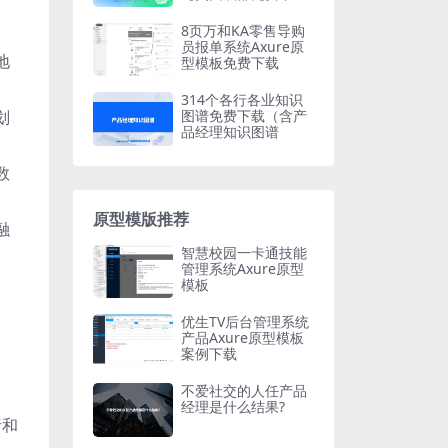
载】
8页万和KA零售导购
员报单系统Axure原
地
型模板免费下载
314个各行各业知识
图谱免费下载（含产
划
品经理知识图谱
数
原型模版推荐
融
智慧校园一卡通技能
管理系统Axure原型
模板
优生TV后台管理系统
产品Axure原型模板
案例下载
不爱社交的人任产品
经理是什么结果?
析和