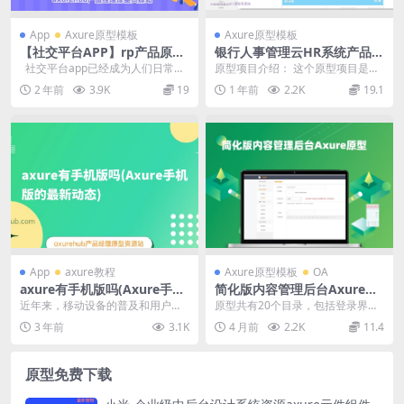
App
Axure原型模板
Axure原型模板
【社交平台APP】rp产品原型
银行人事管理云HR系统产品原
源文件
型模板案例Axure RP源文件
社交平台app已经成为人们日常生
原型项目介绍： 这个原型项目是一
下载
活中不可或缺的一部分。随着智能
个名为“天津浦发银行云hr系统”的人
2 年前
3.9K
19
1 年前
2.2K
19.1
手机...
事管理系统，...
App
axure教程
Axure原型模板
OA
axure有手机版吗(Axure手机
简化版内容管理后台Axure原
版的最新动态)
型模板下载
近年来，移动设备的普及和用户对
原型共有20个目录，包括登录界
移动应用的需求不断增长。作为一
面、系统界面、系统首页、广告管
3 年前
3.1K
4 月前
2.2K
11.4
款专业的原型设计工具...
理、关于我们、内容管...
原型免费下载