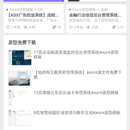
Axure原型模板
OA
Axure原型模板
金融
【ADS广告投放系统】流程图
金融行业信贷后台管理系统Ax
+rp产品原型源文件
ure原型模板
随着互联网的快速发展，广告在商
原型项目介绍： 这个原型项目是一
业领域中的重要性日益凸显。为了
个名为“恒信贷”的web后台管理系
2 年前
4.4K
19
2 年前
2.5K
12.9
更好地...
统，属于金融行...
原型免费下载
17页企业能源资源监控后台管理系统Axure原型
模板
【地府阎王殿冥府管理系统】axure源文件免费下
载
13页黑猫云车后台油卡管理系统Axure原型模板
9页智慧校园区域管理与教学互动Axure原型模板