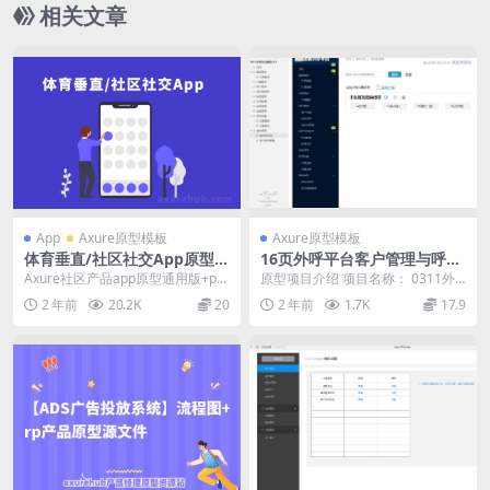
相关文章
App
Axure原型模板
Axure原型模板
体育垂直/社区社交App原型r
16页外呼平台客户管理与呼叫
p文件axure源文件（附源文件
拦截系统Axure原型模板
Axure社区产品app原型通用版+prd
原型项目介绍 项目名称： 0311外
下载）
通用产品需求文档+产品结构+社区
呼平台原型v1.2 原型介绍： 这是一
2 年前
20.2K
20
2 年前
1.7K
17.9
产品 ...
个外呼...