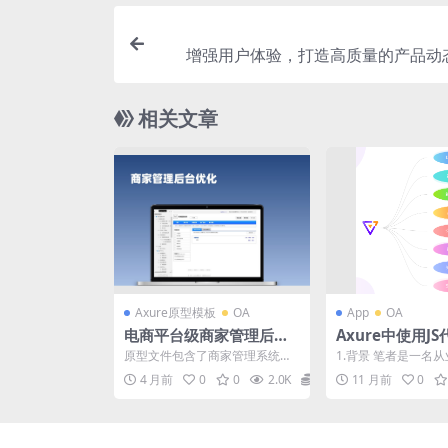
增强用户体验，打造高质量的产品动
相关文章
Axure原型模板
OA
App
OA
电商平台级商家管理后台
Axure中使用J
系统axure产品原型文件r
Charts、Ant
原型文件包含了商家管理系统的
1.背景 笔者是一名从
p下载
urehub设计教
各个页面，共计69个目录。其中
产品经理，先后在政
4 月前
0
0
2.0K
18
11 月前
0
包括商家登录页、商户认...
源行业、交通行业任..