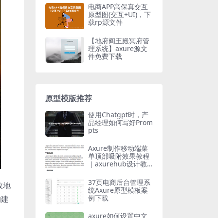
电商APP高保真交互
原型图(交互+UI)，下
载rp源文件
【地府阎王殿冥府管
理系统】axure源文
件免费下载
原型模版推荐
使用Chatgpt时，产
品经理如何写好Prom
pts
Axure制作移动端菜
单顶部吸附效果教程
｜axurehub设计教
程
37页电商后台管理系
效地
统Axure原型模板案
例下载
构建
axure如何设置中文