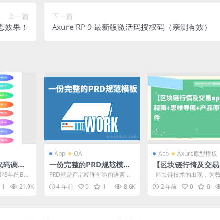
上一篇
下一篇
态效果！
Axure RP 9 最新版激活码授权码（亲测有效）
App
OA
App
Axure原型模板
S代码调用E
一份完整的PRD规范模板
【区块链行情及交易
V图表｜ax
怎么写？
p】流程图+思维导图
业8年的B端
PRD就是产品经理创造的语言，
区块链技术的出现，为数
程
品原型源文件
府行业、能
它是我们与外界对话的窗口。 PR
和金融交易带来了全新的
1
21.9K
4 年前
0
1
8.6K
2 年前
0
0
.
D是将我们思考的内...
性。与传统的...