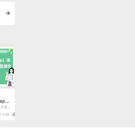
ap
+产
字货币
可能
4.0K
19