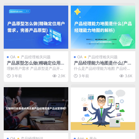
OA
产品经理相关问题
OA
产品经理相关问题
产品原型怎么做(精确定位用户
产品经理能力地图是什么(产品
需求，完善产品原型)
经理能力地图的解析)
理解用户需求 产品原型是产品开发
什么是产品经理能力地图 产品经理
过程中的重要一环，它能帮助产品
能力地图是指产品经理在职业发展
3 年前
2.9K
3 年前
3.6K
团队更好地理解用户...
中需要掌握的一系列...
OA
产品经理知识
App
平台