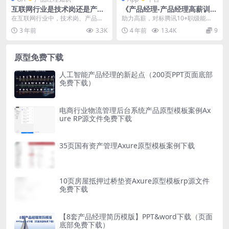
互联网行业是技术岗还是产品
《产品经理-产品经理高薪训练
经理或者产品运营岗呢？
营》资源视频下载
在互联网行业中，技术岗、产品经
助力高薪，对标腾讯10+职级能
理和产品运营岗位都扮演着重要的
力，成为能打能“赢”的产品人 用
3 年前
3.3K
4 年前
13.4K
9
角色。然而，确定哪个...
户、数据、增长、商...
原型免费下载
人工智能产品经理的新起点（200页PPT页面底部
免费下载）
电商行业物流管理后台系统产品原型模板案例Ax
ure RP源文件免费下载
35页国有资产管理Axure原型模板案例下载
10页房屋抵押过桥垫资Axure原型模板rp源文件
免费下载
【8套产品经理简历模版】PPT&word下载（页面
底部免费下载）