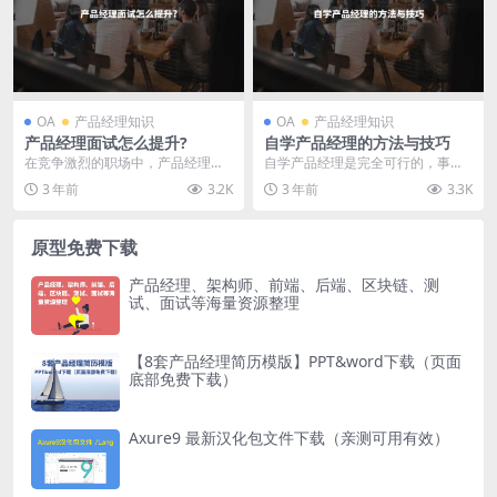
OA
产品经理知识
OA
产品经理知识
产品经理面试怎么提升?
自学产品经理的方法与技巧
在竞争激烈的职场中，产品经理的
自学产品经理是完全可行的，事实
岗位越来越受到瞩目。然而，面试
上，许多成功的产品经理都是通过
3 年前
3.2K
3 年前
3.3K
成为了每位产品经理候...
自学来进入这个领域的...
原型免费下载
产品经理、架构师、前端、后端、区块链、测
试、面试等海量资源整理
【8套产品经理简历模版】PPT&word下载（页面
底部免费下载）
Axure9 最新汉化包文件下载（亲测可用有效）