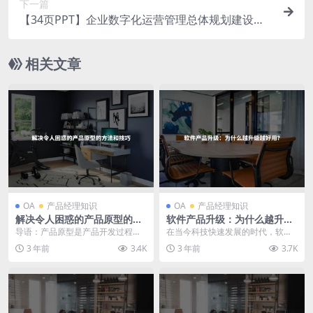
下一篇
【34页PPT】企业数字化运营管理总体规划建设方
案（豪华版）
相关文章
OA
产品经理知识
OA
产品经理知识
解决令人困惑的产品原型的方
软件产品升级：为什么越升级
法和技巧
越好用？
导语：产品原型是产品开发过程中
在当今科技快速发展的时代，软件
的重要一环，但有时候我们可能会
产品的升级更新是用户体验不可或
3 年前
3.4K
3 年前
3.7K
遇到一些令人难以理解...
缺的一部分。很多软件...