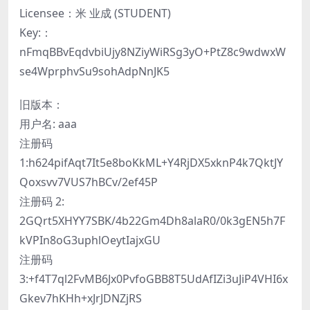
Licensee：米 业成 (STUDENT)
Key:：
nFmqBBvEqdvbiUjy8NZiyWiRSg3yO+PtZ8c9wdwxW
se4WprphvSu9sohAdpNnJK5
旧版本：
用户名: aaa
注册码
1:h624pifAqt7It5e8boKkML+Y4RjDX5xknP4k7QktJY
Qoxsvv7VUS7hBCv/2ef45P
注册码 2:
2GQrt5XHYY7SBK/4b22Gm4Dh8alaR0/0k3gEN5h7F
kVPIn8oG3uphlOeytIajxGU
注册码
3:+f4T7ql2FvMB6Jx0PvfoGBB8T5UdAfIZi3uJiP4VHI6x
Gkev7hKHh+xJrJDNZjRS