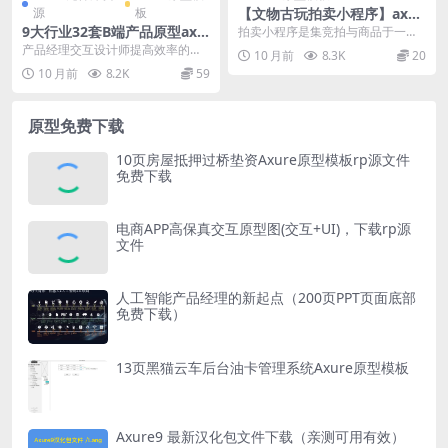
源
板
【文物古玩拍卖小程序】axur
e产品原型文档
9大行业32套B端产品原型axu
拍卖小程序是集竞拍与商品于一身
re源文件下载
的一款基于C端B2C产品，实现了购
产品经理交互设计师提高效率的资
10 月前
8.3K
20
买商品之余亦可参...
源来了，axurehub资源站的永久会
10 月前
8.2K
59
员有福了，使...
原型免费下载
10页房屋抵押过桥垫资Axure原型模板rp源文件
免费下载
电商APP高保真交互原型图(交互+UI)，下载rp源
文件
人工智能产品经理的新起点（200页PPT页面底部
免费下载）
13页黑猫云车后台油卡管理系统Axure原型模板
Axure9 最新汉化包文件下载（亲测可用有效）