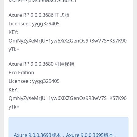
kszfPH7jaM4eKM8CrALBcEC1
Axure RP 9.0.0.3686 正式版
Licensee : yygg329405
KEY:
QmNyZyXeMrJU+1yw6XiXZGenOs9R3wV7S+KS7K90
yTk=
Axure RP 9.0.0.3680 可用秘钥
Pro Edition
Licensee : yygg329405
KEY:
QmNyZyXeMrJU+1yw6XiXZGenOs9R3wV7S+KS7K90
yTk=
Axure 9.0.0.3693版本，Axure 9.0.0.3695版本，