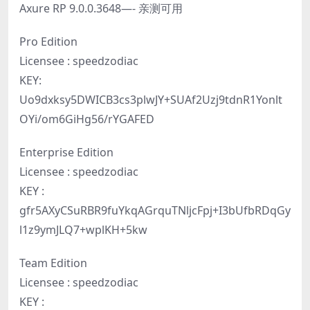
Axure RP 9.0.0.3648—- 亲测可用
Pro Edition
Licensee : speedzodiac
KEY:
Uo9dxksy5DWICB3cs3plwJY+SUAf2Uzj9tdnR1Yonlt
OYi/om6GiHg56/rYGAFED
Enterprise Edition
Licensee : speedzodiac
KEY :
gfr5AXyCSuRBR9fuYkqAGrquTNljcFpj+I3bUfbRDqGy
l1z9ymJLQ7+wplKH+5kw
Team Edition
Licensee : speedzodiac
KEY :