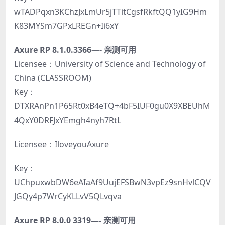
wTADPqxn3KChzJxLmUr5jTTitCgsfRkftQQ1yIG9Hm
K83MYSm7GPxLREGn+Ii6xY
Axure RP 8.1.0.3366—- 亲测可用
Licensee：University of Science and Technology of
China (CLASSROOM)
Key：
DTXRAnPn1P65Rt0xB4eTQ+4bF5IUF0gu0X9XBEUhM
4QxY0DRFJxYEmgh4nyh7RtL
Licensee：IloveyouAxure
Key：
UChpuxwbDW6eAIaAf9UujEFSBwN3vpEz9snHvlCQV
JGQy4p7WrCyKLLvV5QLvqva
Axure RP 8.0.0 3319—- 亲测可用