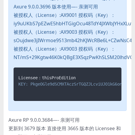
Axure 9.0.0.3696 版本使用—- 亲测可用
被授权人（License）:AX9001 授权码（Key）：
iy9uUKbS7pEZwE5hbHTGigOcu48TdY4JXWbJYHxXLuv
被授权人（License）:AX9003 授权码（Key）：
sOujdwe3jIWrmoe9S13mb42hKJWcRBe6L+CZwNsC4O
被授权人（License）:AX9003 授权码（Key）：
NT/mS+29Kgtw46K0kQBgE3X5qzPwKhSLSM20lhdVQ2
KEY: PkgeOGle9dSCMXTAczSrTGQZJLcviUJO1kG6onDIH/C
Axure RP 9.0.0.3684—- 亲测可用
更新到 3679 版本 直接使用 3665 版本的 Licensee 和