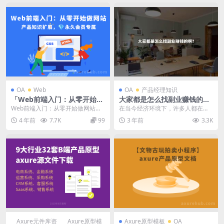
OA
Web
OA
产品经理知识
「Web前端入门：从零开始做
大家都是怎么找副业赚钱的
网站」产品知识扩展，?永久
啊？
Web前端入门：从零开始做网站，
在当今经济环境下，许多人都在寻
会员专属
课程时长15个小时，项目导向，对
找额外的收入来源，以应对生活中
4 年前
7.7K
99
3 年前
3.3K
小白十分友好，完...
的各种开支和不确定性...
Axure元件库资
Axure原型模
Axure原型模板
OA