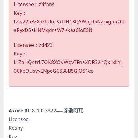
Licensee：zdfans
Key：
fZw2VoYzXakllUuLVdTH13QYWnjD6NZrxgubQk
aRyxD5+HNMqdr+WZKkaa6IoE5N
Licensee：zd423
Key：
LrZoHQetrL7OK8XOVWgvTFn+XOR32hQkrxkYj
0CkbDUsvvENp6GCS38B8GiOS1ec
Axure RP 8.1.0.3372—- 亲测可用
Licensee：
Koshy
Key：