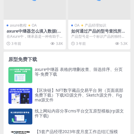
axure教程
OA
OA
产品经理知识
axure中继器怎么填入数据(Ax
如何通过产品的型号查找所属
ure中如何使用继承器填充数
公司？
在Axure中，继承器是一种有助于
产品型号是一个标识产品的独特编
据)
填充数据的强大工具。继承器可以
码，通常包含有关产品属性和制造
3 年前
3.8K
3 年前
5.3K
让你快速创建和编...
商信息的重要数据。通...
原型免费下载
axure中继器 表格的增删改查、筛选排序、分页
等-免费下载
【区块链】NFT数字藏品交易平台 附（页面底部
免费下载）下载XD源文件、Sketch源文件、Fig
ma源文件
线上网站内容分享cms平台交互原型模板(rp源文
件下载)
【5套产品经理2023年度月度工作总结汇报模