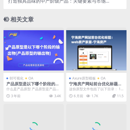
打造独具品味的中产阶级产品：关键要素与市场策
略
相关文章
BI可视化
OA
Axure原型模板
OA
产品原型是以下哪个阶段的输
宁海房产网站前台优化标题：
出物(产品原型的输出物)
web房产家居-宁海房产
什么是产品原型 产品原型是产品开
这份原型文件包括了以下目录： 1.
发过程中的一个关键阶段，它是一
首页 未登录 2. 首页 登录 3. 登录
3 年前
3.4K
6 月前
1.7K
11.5
个初步的产品模型或...
注...