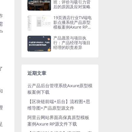
班：评价与吸引力背
后的原因及应对策略
作
19页酒店行业TV端电
影点播系统产品原型
需
模板案例Axure RP源
文件下载
户
产品愿景与项目执
行：产品经理与项目
经理的职责差异
了
近期文章
云产品后台管理系统Axure原型模
和
板案例下载
【区块链前端+后台】流程图+思
理
维导图+产品原型源文件
阿里云网站界面高保真原型模板
案例Axure RP源文件下载
足