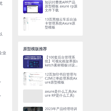
知识付费类APP产品
优
原型模板 axure rp源
文件下载
13页黑猫云车后台油
卡管理系统Axure原
型模板
以
原型模版推荐
企业
【100套后台管理系
统】可视化框架界面s
ketch素材模板UI设
。
计PSD合集最新源文
件
12页加印书目管理与
C2M订单处理系统Ax
，
ure原型模板
axure是什么工具(Ax
，
ure RP是什么工具)
2023年产品经理培训