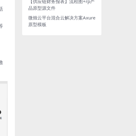
【供应链财务报表】流程图+rp产
品原型源文件
活
微烛云平台混合云解决方案Axure
原型模板
等
激