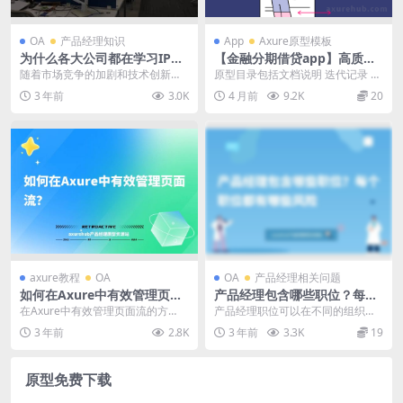
OA
产品经理知识
App
Axure原型模板
为什么各大公司都在学习IPD
【金融分期借贷app】高质量
产品管理模式？
PRD需求文档及axure原型及
随着市场竞争的加剧和技术创新的
原型目录包括文档说明 迭代记录 版
流程图等
迅猛发展，越来越多的公司开始倡
本简介 文档更新记录 V1.1版本原型
3 年前
3.0K
4 月前
9.2K
20
导IPD（集成产品开...
流程图...
axure教程
OA
OA
产品经理相关问题
如何在Axure中有效管理页面
产品经理包含哪些职位？每个
流？
职位都有哪些风险
在Axure中有效管理页面流的方
产品经理职位可以在不同的组织中
法。 使用Axure的页面树功能。页
拆分为不同的职位或职责，这取决
3 年前
2.8K
3 年前
3.3K
19
面树是Axu...
于组织的规模和复杂性...
原型免费下载