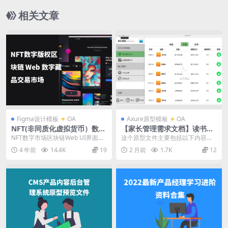
相关文章
Figma设计模板
OA
Axure原型模板
OA
NFT(非同质化虚拟货币）数字
【家长管理需求文档】读书郎
版权区块链 Web 数字藏品交
PAD端
NFT数字市场区块链Web UI界面素
这个原型文件主要包括以下内容：
易市场Crypter – NFT Marke
材响应来认识一下 Crypter，这是
1. 概述 2. 家长管理 3. 行为分析报
4 年前
14.4K
19
2 月前
1.7K
12
tplace UI Kit
一款...
告 ...