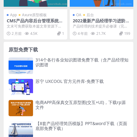
App
Axure原型模板
OA
后台
CMS产品内容后台管理系统原
2022最新产品经理学习进阶资
型预览文件
料合集
文末可免费获取本篇文章资源下载
产品经理的技术提升必修课（完
链接 —————————— 1.1 产
结） 【起点学院】10 天掌握产品经
2 月前
4.5K
1
4 年前
21.7K
199
品介绍 Ga...
理必备 7 大文...
原型免费下载
314个各行各业知识图谱免费下载（含产品经理知
识图谱
苏宁 UXCOOL 官方元件库-免费下载
电商APP高保真交互原型图(交互+UI)，下载rp源
文件
【8套产品经理简历模版】PPT&word下载（页面
底部免费下载）