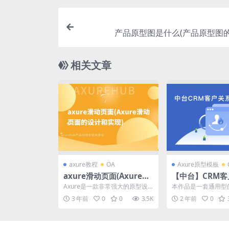
产品原型图是什么(产品原型图的
相关文章
axure教程
OA
Axure原型模板
axure滑动页面(Axure滑
【中台】CRM
动页面的设计和实现)
理系统后台管理原
Axure是一款非常强大的原型设
本作品是一套通用型
ehub模板
计工具，它可以帮助用户快速创
原型模板，主要由数
3 年前
0
0
3.5K
2 年前
0
建可交互的界面原型。...
批流程、统计报表、办工