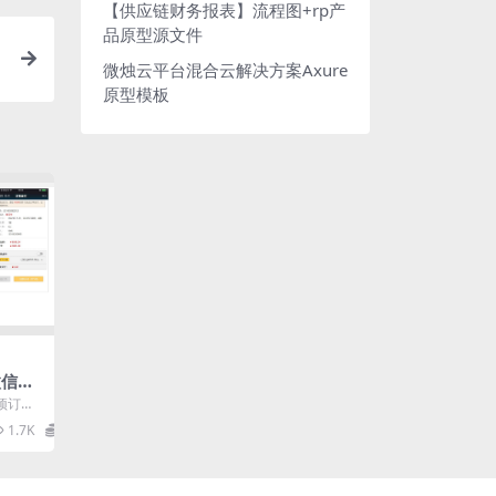
【供应链财务报表】流程图+rp产
品原型源文件
微烛云平台混合云解决方案Axure
原型模板
微信预
xur
预订产
的在线
1.7K
14.2
..