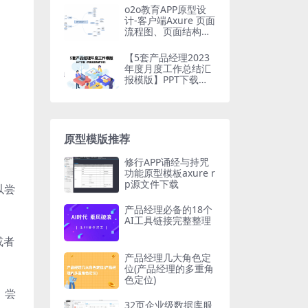
o2o教育APP原型设
计-客户端Axure 页面
流程图、页面结构
图、需求变更说明、
全局说明等-免费下载
【5套产品经理2023
年度月度工作总结汇
报模版】PPT下载
（页面底部免费下
载）
原型模版推荐
修行APP诵经与持咒
功能原型模板axure r
p源文件下载
以尝
产品经理必备的18个
AI工具链接完整整理
或者
产品经理几大角色定
位(产品经理的多重角
色定位)
。尝
32页企业级数据库服