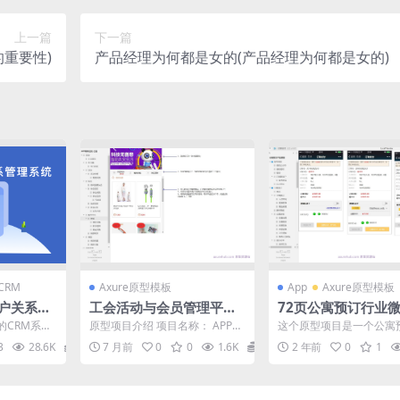
上一篇
下一篇
重要性)
产品经理为何都是女的(产品经理为何都是女的)
CRM
Axure原型模板
App
Axure原型模板
客户关系管
工会活动与会员管理平台A
72页公寓预订行业
型axur
xure原型模板
订系统产品原型模板a
的CRM系统
原型项目介绍 项目名称： APP聊
这个原型项目是一个公寓
e rp源文件下载
据管理、审
天社交-工会 原型介绍： 这是一
品，旨在为用户提供便捷
3
28.6K
30
7 月前
0
0
1.6K
16.2
2 年前
0
1
...
个为工会成员设...
预订服务。以下是对该项目.