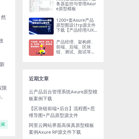
务器监控与管理Axur
e原型模板
，然
1200+套Axure产品
原型图设计rp源文件
下载【产品经理/UX
设计师必备】
致
产品经理、架构师、
前端、后端、区块
链、测试、面试等海
量资源整理
重新
近期文章
权限
云产品后台管理系统Axure原型模
助。
板案例下载
【区块链前端+后台】流程图+思
维导图+产品原型源文件
收藏
阿里云网站界面高保真原型模板
案例Axure RP源文件下载