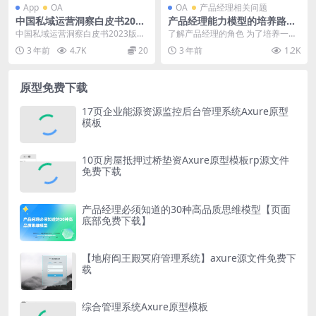
App
OA
OA
产品经理相关问题
中国私域运营洞察白皮书2023
产品经理能力模型的培养路径
版PDF
(产品经理能力模型的培养路
中国私域运营洞察白皮书2023版：
了解产品经理的角色 为了培养一个
径)
洞悉未来趋势 私域流量运营已经成
优秀的产品经理，首先需要了解产
3 年前
4.7K
20
3 年前
1.2K
为了中国电商行...
品经理的角色。产品...
原型免费下载
17页企业能源资源监控后台管理系统Axure原型
模板
10页房屋抵押过桥垫资Axure原型模板rp源文件
免费下载
产品经理必须知道的30种高品质思维模型【页面
底部免费下载】
【地府阎王殿冥府管理系统】axure源文件免费下
载
综合管理系统Axure原型模板