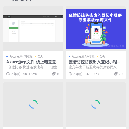
Axure原型模板
OA
Axure原型模板
OA
Axure源rp文件-线上电竞竞技
疫情防控防疫出入登记小程序
赛事游戏直播比赛平台web
原型模板rp源文件
创建比赛 快速游戏比赛，一键生
这几年由于新冠病毒的席卷而来，
成用户的对阵图 在线聊天 比赛聊天
对居民生活影响很大，每一次疫情
2 年前
13.5K
10
2 年前
10.7K
20
室...
期间，社区等场所出入...