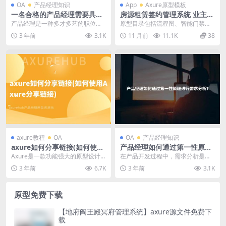
OA
产品经理知识
App
Axure原型模板
一名合格的产品经理需要具备
房源租赁签约管理系统 业主A
哪些能力？
pp 业主Web产品Axure原型
产品经理是一种多才多艺的职位，
原型目录包括流程图、智能门禁业
源文件
需要具备多个关键能力来成功地管
务流程、认证房东、门店管家、招
3 年前
3.1K
11 月前
11.1K
38
理和推动产品的发展。...
租小工具、门禁规则流...
axure教程
OA
OA
产品经理知识
axure如何分享链接(如何使用
产品经理如何通过第一性原理
Axure分享链接)
进行需求分析？
Axure是一款功能强大的原型设计
在产品开发过程中，需求分析是一
工具，它可以帮助用户创建交互式
个至关重要的环节。产品经理需要
3 年前
6.7K
3 年前
3.1K
的原型，并与团队...
准确地理解用户需求，...
原型免费下载
【地府阎王殿冥府管理系统】axure源文件免费下
载