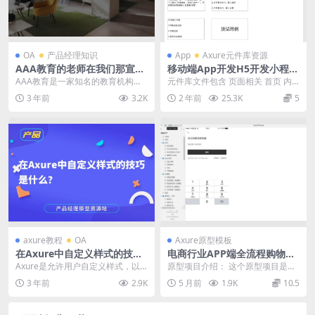
OA
产品经理知识
App
Axure元件库资源
AAA教育的老师在我们那宣
移动端App开发H5开发小程序
讲，觉得产品经理不错，有谁
原型基础样式库组件库
AAA教育是一家知名的教育机构，
元件库文件包含 页面相关 首页 内
了解AAA教育吗，就业怎么
它提供产品经理培训课程。近期，A
页 排行榜页 弹窗 活动规则 排行榜
3 年前
3.2K
2 年前
25.3K
5
样？
AA教育的老师在...
有奖品 ...
axure教程
OA
Axure原型模板
在Axure中自定义样式的技巧
电商行业APP端全流程购物体
是什么？
验Axure原型模板案例下载
Axure是允许用户自定义样式，以
原型项目介绍： 这个原型项目是一
满足不同的设计需求。下面将介绍
个电商APP，旨在提供一个全面的
3 年前
2.9K
5 月前
1.9K
10.5
在Axure中自...
在线购物体验。它...