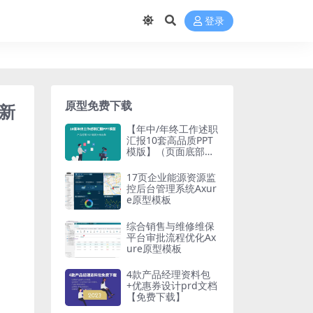
登录
原型免费下载
更新
【年中/年终工作述职
汇报10套高品质PPT
模版】（页面底部免
费下载）产品经理20
23最新文档合集
17页企业能源资源监
控后台管理系统Axur
e原型模板
综合销售与维修维保
平台审批流程优化Ax
ure原型模板
4款产品经理资料包
+优惠券设计prd文档
【免费下载】