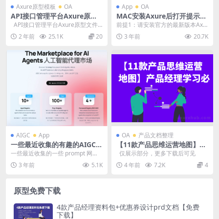
Axure原型模板
OA
App
OA
API接口管理平台Axure原型
MAC安装Axure后打开提示：
文件-API管理平台、接口管
“Axure RP 9.app已损坏，无
API接口管理平台Axure原型文件-
前提1：请安装官方的最新版本Axu
理、schema、在线测试等功
法打开。”的解决办法｜axure
API管理平台、接口管理、s...
re RP 9软件，因为苹果系统不断升
2 年前
25.1K
20
3 年前
20.7K
能
hub设计教程
级，只有...
AIGC
App
OA
产品文档整理
一些最近收集的有趣的AIGC网
【11款产品思维运营地图】产
站和prompt 网站
品经理学习必备，下载高清版
一些最近收集的一些 prompt 网
仅展示部分，更多下载后可见
站： GPT prompt： 1、ChatG...
3 年前
5.1K
4 年前
7.2K
4
原型免费下载
4款产品经理资料包+优惠券设计prd文档【免费
下载】