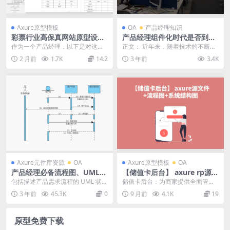
Axure原型模板
OA
产品经理知识
彩票行业高保真网站原型设计
产品经理组件化时代是否到
模板Axure源文件下载
来，如何看待东岳老师说的组
作为一个产品经理，以下是对这个
正文： 近年来，随着技术的不断发
件化已经到来，什么是组件化
彩票网站高保真原型项目的简洁介
展和创新，组件化逐渐成为了产品
2 月前
1.7K
14.2
3 年前
3.4K
的产品设计？
绍： 原型介绍 这是...
开发的热门话题。东...
Axure元件库资源
OA
Axure原型模板
OA
产品经理必备流程图、UML状
【储值卡后台】 axure rp源文
态图、用例图等
件下载+流程图+系统结构图
包括描述产品需求流程的 UML 状态
储值卡后台：为商家提供全面管理
图、活动图、序列图、用例图，以
和便捷服务 储值卡后台的功能 储值
3 年前
45.3K
0
9 月前
4.1K
19
及商业等分组图...
卡后台管理系统是...
原型免费下载