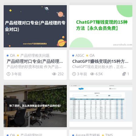
OA
产品经理相关问题
AIGC
OA
产品经理对口专业(产品经理的
ChatGPT赚钱变现的15种方法
专业对口)
【永久会员免费】
产品经理的职责和技能 作为产品经
ChatGPT现在是比较火的，正在改
理，其主要职责是负责制定产品的
变人们的职业，改变人们的生活，
3 年前
232
3 年前
6.5K
1
战略和规划，从市场...
甚至有些公司正...
OA
产品经理知识
Axure原型模板
TMS