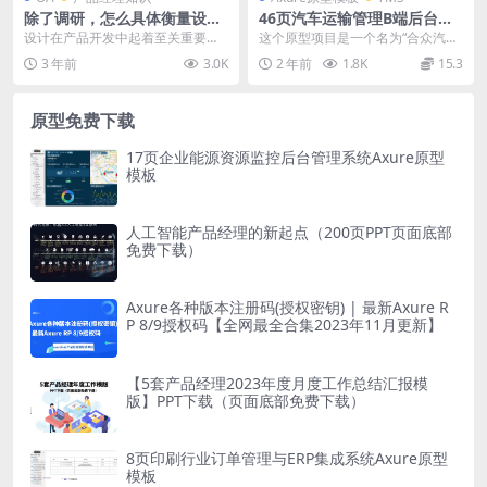
除了调研，怎么具体衡量设计
46页汽车运输管理B端后台系
带给产品的价值？
统产品Axure原型模板案例下
设计在产品开发中起着至关重要的
这个原型项目是一个名为“合众汽车
载
作用，它可以影响产品的用户体
运输管理”的web后台管理系统，专
3 年前
3.0K
2 年前
1.8K
15.3
验、功能实现以及市场竞...
为汽车运输行业...
原型免费下载
17页企业能源资源监控后台管理系统Axure原型
模板
人工智能产品经理的新起点（200页PPT页面底部
免费下载）
Axure各种版本注册码(授权密钥) | 最新Axure R
P 8/9授权码【全网最全合集2023年11月更新】
【5套产品经理2023年度月度工作总结汇报模
版】PPT下载（页面底部免费下载）
8页印刷行业订单管理与ERP集成系统Axure原型
模板