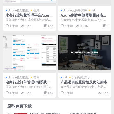
Axure原型模板
智慧
Axure元件库资源
OA
水务行业智慧管理平台Axure
Axure制作中继器增删改表
原型案例模板
格，增、删、改、查、排序等
原型项目介绍： 这个原型项目名为
Axure制作中继器增删改表格,中继
（附教程及RP源文件）
“水灵通最终版”，是一个专注于水务
器应用表格-增、删、改、查、排序
1 年前
1.7K
12.6
3 年前
43.4K
0
行业的综合性网...
见下载源文...
Axure原型模板
电商
OA
产品经理知识
电商行业订单管理B端系统产
产品逻辑的重要性及优化策略
品原型模板案例Axure RP源
原型项目介绍： 项目名称：用户订
在产品开发和设计过程中，产品逻
文件下载
单管理系统 原型介绍： 这是一个用
辑是一个关键概念，它指的是产品
1 年前
1.7K
13.7
3 年前
3.5K
户订单管理的原...
的内部结构和功能之间...
原型免费下载