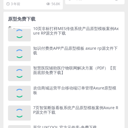
权码注册码序列码 lisence
以上的版本，axure 需要更新到A
3 年前
56.8K
x...
原型免费下载
10页非标打样MES传值系统产品原型模板案例Ax
ure RP源文件下载
知识付费类APP产品原型模板 axure rp源文件下
载
智慧医院辅助医疗物联网解决方案（PDF）【页
面底部免费下载】
农信商城运营平台移动端订单管理Axure原型模
板
7页智策断版看板系统产品原型模板案例Axure R
P源文件下载
苏宁 UXCOOL 官方元件库-免费下载