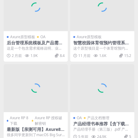
Axure原型模板
OA
Axure原型模板
后台管理系统模板及产品需求
智慧校园体育馆预约管理系统
说明
Axure原型模板
这是一个包含需求规格说明、业务
这个原型项目是一个体育馆预约系
流程图、详细需求地点、修订记录
统，旨在提供一个便捷的在线预约
2 月前
1.9K
8.4
11 月前
1.6K
15.2
等内容的原型文件。共...
平台，让用户能够轻松...
Axure RP 8
Axure RP 授权破
OA
产品文档整理
下载
解密钥
产品经理书单推荐【含下载链
接】
最新版【亲测可用】Axure8.
产品经理手册（第三版）.pdf 产品
1.0.3395 Axure 8.1.0.3388授
思维30讲 – 梁宁.mobi ...
很多同学更新到了macOS Big Sur
5 年前
24.9K
5