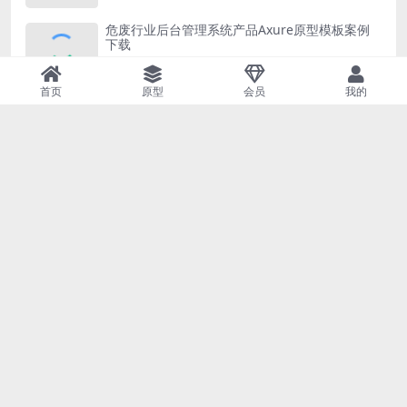
危废行业后台管理系统产品Axure原型模板案例
下载
首页
原型
会员
我的
近期文章
福利积分商城网站原型案例模板Axure RP源文件下载
云产品后台管理系统Axure原型模板案例下载
【区块链前端+后台】流程图+思维导图+产品原型源文件
阿里云网站界面高保真原型模板案例Axure RP源文件下载
【供应链财务报表】流程图+rp产品原型源文件
Copyright © 2023
AxureHub 产品经理原型资源平台
- All rights reserved
陕ICP备2022005228号-1