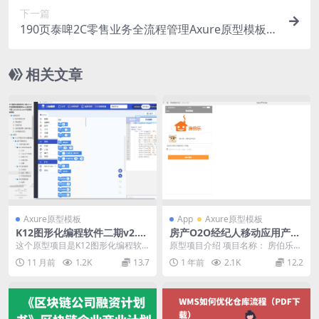
下一篇
190页泰啤2C零售业务全流程管理Axure原型模板下
载
相关文章
Axure原型模板
App
Axure原型模板
K12图形化编程软件二期v2.0.
房产O2O经纪人移动应用产品
1产品原型模板案例Axure源
原型模板Axure RP源文件下
这个原型项目是K12图形化编程软
原型项目介绍 项目名称： 房伯乐房
文件下载
载
件二期v2.0.1版本，旨在为K12教育
产O2O项目app原型V1.6（经纪
11 月前
1.2K
13.7
1 年前
2.1K
12.2
阶段的学...
人） 原型...