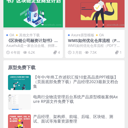
OA
其他文件下载
Axure原型模板
OA
《区块链公司融资计划书》区
WMS如何优化仓库流程（PDF
块链企业商业计划书PPT
下载）
Axuehub是一家合法合规、持牌经
WMS如何优化仓库流程（PDF下
营的全球性数字货币现货交易所，
载），仅展示部分截图，更多下载
4 年前
6.2K
4
3 月前
7.5K
1
总部设于加拿大...
后可见 ...
原型免费下载
【年中/年终工作述职汇报10套高品质PPT模版】
（页面底部免费下载）产品经理2023最新文档合
集
电商行业物流管理后台系统产品原型模板案例Ax
ure RP源文件免费下载
产品经理、架构师、前端、后端、区块链、测
试、面试等海量资源整理