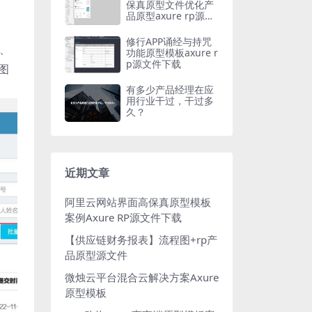
保真原型文件优化产
品原型axure rp源文
件下载_Axurehub原
型资源网
修行APP诵经与持咒
、
功能原型模板axure r
p源文件下载
图
有多少产品经理在应
用行业干过，干过多
久？
近期文章
阿里云网站界面高保真原型模板
案例Axure RP源文件下载
【供应链财务报表】流程图+rp产
品原型源文件
微烛云平台混合云解决方案Axure
原型模板