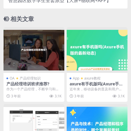
智慧园区数字孪生全套原型【大屏+物联网+APP】
相关文章
OA
产品经理知识
App
axure教程
产品经理培训班求推荐?
axure有手机版吗(Axure手机
版的最新动态)
作为一个产品经理，不断学习和提
近年来，移动设备的普及和用户对
升自己的技能非常重要。参加专业
移动应用的需求不断增长。作为一
3 年前
3.1K
3 年前
3.1K
的产品经理培训班是一...
款专业的原型设计工具...