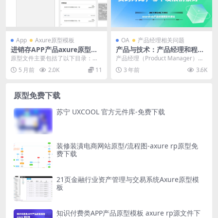
App
Axure原型模板
OA
产品经理相关问题
进销存APP产品axure原型下
产品与技术：产品经理和程序
载涉及采购、销售、库存管理
员的对比，哪个发展前景好
原型文件主要包括了以下目录：业
产品经理（Product Manager）和
等模块
务流程、分销首页、采购、销售、
程序员（Programmer）是推动...
5 月前
2.0K
11
3 年前
3.6K
库存管理、设置。共计...
原型免费下载
苏宁 UXCOOL 官方元件库-免费下载
装修装潢电商网站原型/流程图-axure rp原型免
费下载
21页金融行业资产管理与交易系统Axure原型模
板
知识付费类APP产品原型模板 axure rp源文件下