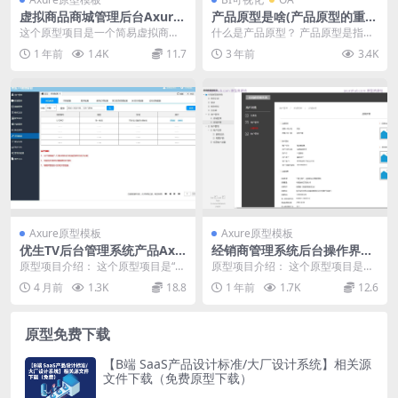
虚拟商品商城管理后台Axure
产品原型是啥(产品原型的重要
原型模板案例下载
性)
这个原型项目是一个简易虚拟商品
什么是产品原型？ 产品原型是指在
商城的原型案例，旨在为虚拟商品
产品开发过程中，通过设计和制作
1 年前
1.4K
11.7
3 年前
3.4K
交易提供一个直观的用...
出的一种模拟产品的...
Axure原型模板
Axure原型模板
优生TV后台管理系统产品Axu
经销商管理系统后台操作界面
re原型模板案例下载
Axure原型模板
原型项目介绍： 这个原型项目是“优
原型项目介绍： 这个原型项目是一
生TV后台”的管理界面，旨在为视频
个“经销商管理系统”，旨在为经销商
4 月前
1.3K
18.8
1 年前
1.7K
12.6
内容平台提供...
提供一个全面的...
原型免费下载
【B端 SaaS产品设计标准/大厂设计系统】相关源
文件下载（免费原型下载）