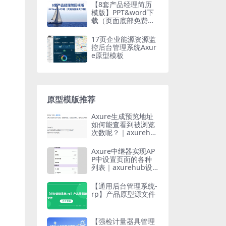
【8套产品经理简历
模版】PPT&word下
载（页面底部免费下
载）
17页企业能源资源监
控后台管理系统Axur
e原型模板
原型模版推荐
Axure生成预览地址
如何能查看到被浏览
次数呢？｜axurehu
b设计教程
Axure中继器实现AP
P中设置页面的各种
列表｜axurehub设
计教程
【通用后台管理系统-
rp】产品原型源文件
【强检计量器具管理