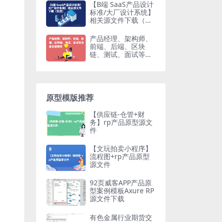
【B端 SaaS产品设计
标准/大厂设计系统】
相关源文件下载（免
费原型下载）
产品经理、架构师、
前端、后端、区块
链、测试、面试等海
量资源整理
原型模版推荐
【供应链-仓管+财
务】rp产品原型源文
件
【文玩拍卖小程序】
流程图+rp产品原型
源文件
92页威客APP产品原
型案例模板Axure RP
源文件下载
有色金属行业期货交